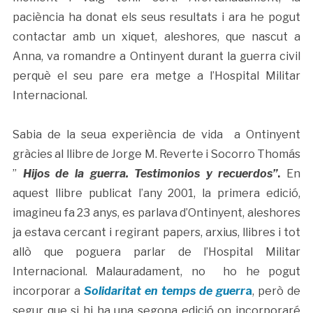
paciència ha donat els seus resultats i ara he pogut
contactar amb un xiquet, aleshores, que nascut a
Anna, va romandre a Ontinyent durant la guerra civil
perquè el seu pare era metge a l’Hospital Militar
Internacional.
Sabia de la seua experiència de vida a Ontinyent
gràcies al llibre de Jorge M. Reverte i Socorro Thomás
”
Hijos de la guerra. Testimonios y recuerdos”
.
En
aquest llibre publicat l’any 2001, la primera edició,
imagineu fa 23 anys, es parlava d’Ontinyent, aleshores
ja estava cercant i regirant papers, arxius, llibres i tot
allò que poguera parlar de l’Hospital Militar
Internacional. Malauradament, no ho he pogut
incorporar a
Solidaritat en temps de guerr
a
, però de
segur que si hi ha una segona edició on incorporaré