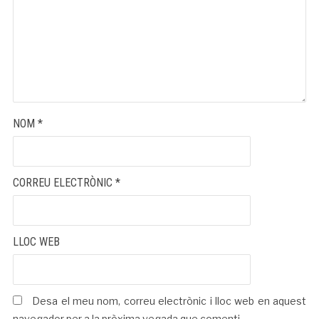
NOM
*
CORREU ELECTRÒNIC
*
LLOC WEB
Desa el meu nom, correu electrònic i lloc web en aquest
navegador per a la pròxima vegada que comenti.