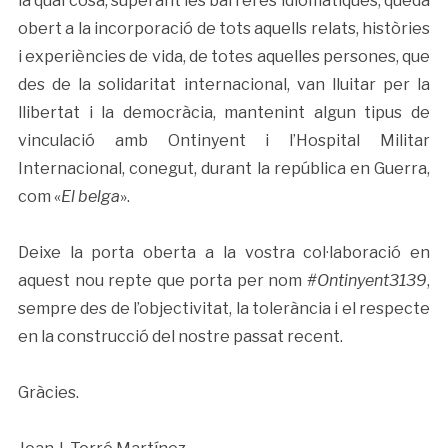
la qual cosa, superant les barreres idiomàtiques, queda
obert a la incorporació de tots aquells relats, històries
i experiències de vida, de totes aquelles persones, que
des de la solidaritat internacional, van lluitar per la
llibertat i la democràcia, mantenint algun tipus de
vinculació amb Ontinyent i l’Hospital Militar
Internacional, conegut, durant la república en Guerra,
com «
El belga
».
Deixe la porta oberta a la vostra col·laboració en
aquest nou repte que porta per nom
#Ontinyent3139
,
sempre des de l’objectivitat, la tolerància i el respecte
en la construcció del nostre passat recent.
Gràcies.