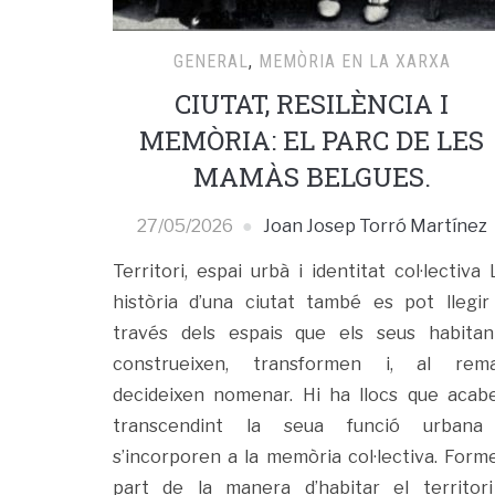
GENERAL
,
MEMÒRIA EN LA XARXA
CIUTAT, RESILÈNCIA I
MEMÒRIA: EL PARC DE LES
MAMÀS BELGUES.
27/05/2026
Joan Josep Torró Martínez
Territori, espai urbà i identitat col·lectiva 
història d’una ciutat també es pot llegir
través dels espais que els seus habitan
construeixen, transformen i, al rema
decideixen nomenar. Hi ha llocs que acab
transcendint la seua funció urbana
s’incorporen a la memòria col·lectiva. Form
part de la manera d’habitar el territori