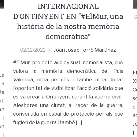
INTERNACIONAL
D’ONTINYENT EN “#ElMur, una
història de la nostra memòria
democràtica”
02/12/2022
Joan Josep Torró Martínez
#ElMur, projecte audiovisual memorialista, que
valora la memòria democràtica del País
E
La
Valencià, m’ha permès i també m’ha donat
X
 a
l’oportunitat de visibilitzar l’acció solidària que
C
ts
es va crear a Ontinyent durant la guerra civil.
s
t,
Aleshores una ciutat, al recer de la guerra,
d
en
convertida en espai de protecció per als que
a
 i
fugien de la guerra i també […]
J
en
[…
 i