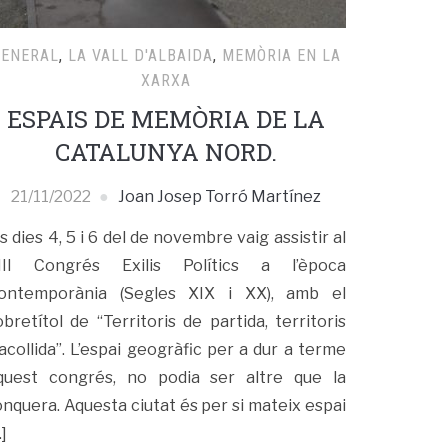
GENERAL
,
LA VALL D'ALBAIDA
,
MEMÒRIA EN LA
XARXA
ESPAIS DE MEMÒRIA DE LA
CATALUNYA NORD.
21/11/2022
Joan Josep Torró Martínez
ls dies 4, 5 i 6 del de novembre vaig assistir al
III Congrés Exilis Polítics a l’època
ontemporània (Segles XIX i XX), amb el
obretítol de “Territoris de partida, territoris
’acollida”. L’espai geogràfic per a dur a terme
quest congrés, no podia ser altre que la
onquera. Aquesta ciutat és per si mateix espai
]